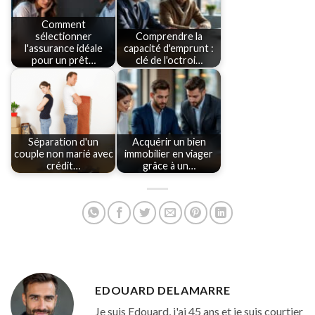
Comment
sélectionner
Comprendre la
l'assurance idéale
capacité d'emprunt :
pour un prêt…
clé de l'octroi…
Séparation d'un
Acquérir un bien
couple non marié avec
immobilier en viager
crédit…
grâce à un…
EDOUARD DELAMARRE
Je suis Edouard, j'ai 45 ans et je suis courtier