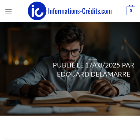
Passer
0
au
contenu
PUBLIÉ LE
17/03/2025
PAR
EDOUARD DELAMARRE