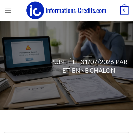
Passer
0
au
contenu
PUBLIÉ LE
31/07/2026
PAR
ETIENNE CHALON