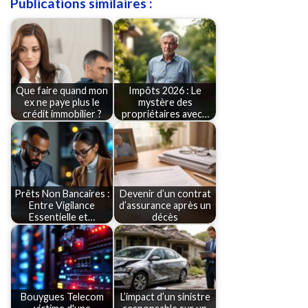
Publications similaires :
Que faire quand mon
Impôts 2026 : Le
ex ne paye plus le
mystère des
crédit immobilier ?
propriétaires avec…
Prêts Non Bancaires :
Devenir d’un contrat
Entre Vigilance
d’assurance après un
Essentielle et…
décès
Bouygues Telecom
L’impact d’un sinistre