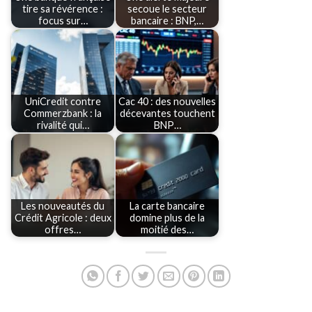
tire sa révérence :
secoue le secteur
focus sur…
bancaire : BNP,…
UniCredit contre
Cac 40 : des nouvelles
Commerzbank : la
décevantes touchent
rivalité qui…
BNP…
Les nouveautés du
La carte bancaire
Crédit Agricole : deux
domine plus de la
offres…
moitié des…