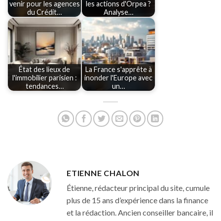
venir pour les agences
les actions d'Orpea ?
du Crédit…
Analyse…
État des lieux de
La France s'apprête à
l'immobilier parisien :
inonder l'Europe avec
tendances…
un…
ETIENNE CHALON
Étienne, rédacteur principal du site, cumule
plus de 15 ans d’expérience dans la finance
et la rédaction. Ancien conseiller bancaire, il