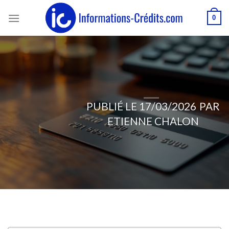
Passer
0
au
contenu
PUBLIÉ LE
17/03/2026
PAR
ETIENNE CHALON