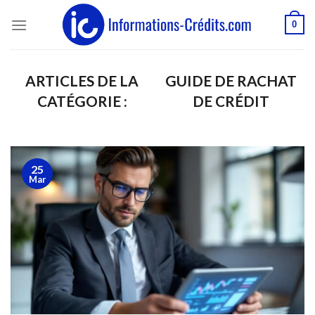
Passer
0
au
contenu
GUIDE DE RACHAT
DE CRÉDIT
25
Mar