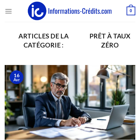
Passer
0
au
contenu
PRÊT À TAUX
ZÉRO
16
Avr