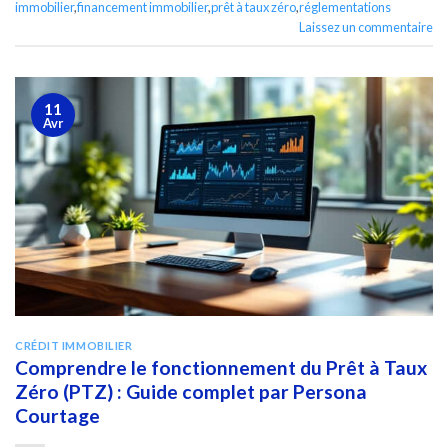
immobilier
,
financement immobilier
,
prêt à taux zéro
,
réglementations
Laissez un commentaire
11
Avr
CRÉDIT IMMOBILIER
Comprendre le fonctionnement du Prêt à Taux
Zéro (PTZ) : Guide complet par Persona
Courtage