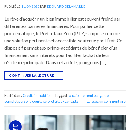
PUBLIÉ LE
11/04/2025
PAR
EDOUARD DELAMARRE
Le rêve d’acquérir un bien immobilier est souvent freiné par
différentes barrières financières. Pour pallier cette
problématique, le Prêt à Taux Zéro (PTZ) s’impose comme
une solution pertinente et accessible, soutenue par l’État. Ce
dispositif permet aux primo-accédants de bénéficier d’un
financement sans intérêts pour faciliter l’achat de leur
résidence principale. Dans cet article, plongeons […]
CONTINUER LA LECTURE
→
Posté dans
Crédit immobilier
|
Tagged
fonctionnement ptz
,
guide
complet
,
persona courtage
,
prêt à taux zéro
,
ptz
Laissez un commentaire
05
Avr